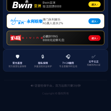
上一篇：
3044永利集团集团2026年度申请考核博士材料评审公示
表
下一篇：
永利3044集团官网2026年度申请考核博士材料评审公示
表